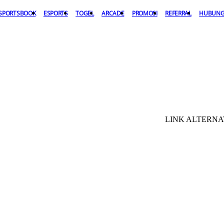
SPORTSBOOK
ESPORTS
TOGEL
ARCADE
PROMOSI
REFERRAL
HUBUNGI
LINK ALTERNATIF RESMI DI: https:/