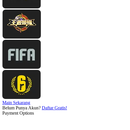
Main Sekarang
Belum Punya Akun?
Daftar Gratis!
Payment Options