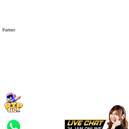
Partner