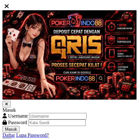
Masuk
Username
Password
Masuk
Daftar
Lupa Password?