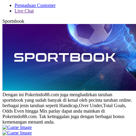
Pengaduan Customer
Live Chat
Sportsbook
Dengan ini Pokerindo88.com juga menghadirkan taruhan
sportsbook yang sudah banyak di kenal oleh pecinta taruhan online.
berbagai jenis taruhan seperti Handicap,Over Under,Total Goals,
Odds Even hingga Mix parlay dapat anda mainkan di
Pokerindo88.com. Tak ketinggalan juga dengan berbagai bonus
kemenangan menanti anda.