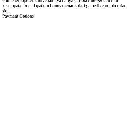
online terpopuler idnlive lainnya hanya di Pokerindo88 dan raih
kesempatan mendapatkan bonus menarik dari game live number dan
slot.
Payment Options