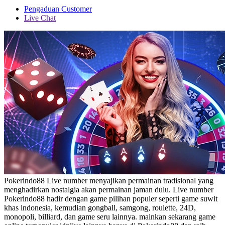
Pengaduan Customer
Live Chat
Pokerindo88 Live number menyajikan permainan tradisional yang
menghadirkan nostalgia akan permainan jaman dulu. Live number
Pokerindo88 hadir dengan game pilihan populer seperti game suwit
khas indonesia, kemudian gongball, samgong, roulette, 24D,
monopoli, billiard, dan game seru lainnya. mainkan sekarang game