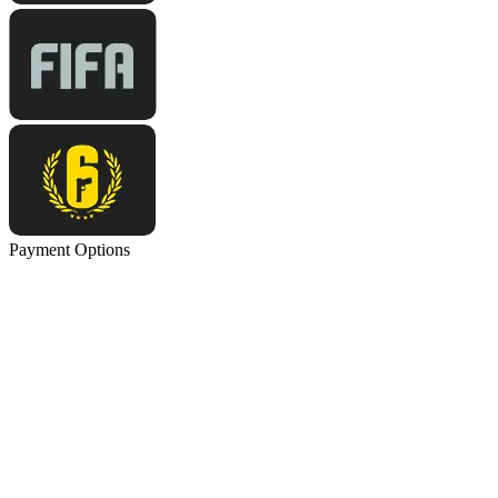
Payment Options