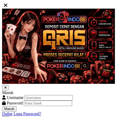
Masuk
Username
Password
Masuk
Daftar
Lupa Password?