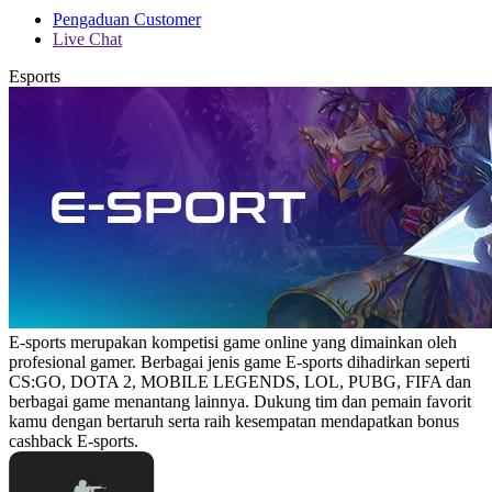
Pengaduan Customer
Live Chat
Esports
E-sports merupakan kompetisi game online yang dimainkan oleh
profesional gamer. Berbagai jenis game E-sports dihadirkan seperti
CS:GO, DOTA 2, MOBILE LEGENDS, LOL, PUBG, FIFA dan
berbagai game menantang lainnya. Dukung tim dan pemain favorit
kamu dengan bertaruh serta raih kesempatan mendapatkan bonus
cashback E-sports.